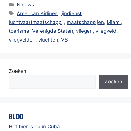
Categorieën
Nieuws
Tags
American Airlines
,
lijndienst
,
luchtvaartmaatschappij
,
maatschappijen
,
Miami
,
toerisme
,
Verenigde Staten
,
vliegen
,
vliegveld
,
vliegvelden
,
vluchten
,
VS
Zoeken
Zoeken
BLOG
Het bier is op in Cuba