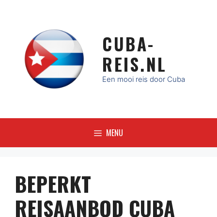
Ga
naar
de
CUBA-
inhoud
REIS.NL
Een mooi reis door Cuba
MENU
BEPERKT
REISAANBOD CUBA