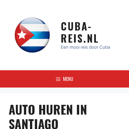
Ga
naar
de
CUBA-
inhoud
REIS.NL
Een mooi reis door Cuba
MENU
AUTO HUREN IN
SANTIAGO