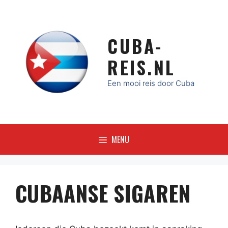
Ga
naar
de
CUBA-
inhoud
REIS.NL
Een mooi reis door Cuba
MENU
CUBAANSE SIGAREN