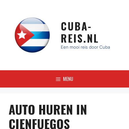
Ga
naar
de
CUBA-
inhoud
REIS.NL
Een mooi reis door Cuba
MENU
AUTO HUREN IN
CIENFUEGOS