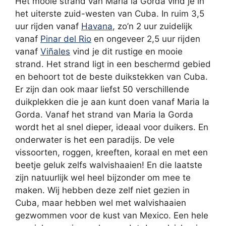
Het mooie strand van Maria la Gorda vind je in
het uiterste zuid-westen van Cuba. In ruim 3,5
uur rijden vanaf
Havana
, zo’n 2 uur zuidelijk
vanaf
Pinar del Rio
en ongeveer 2,5 uur rijden
vanaf
Viñales
vind je dit rustige en mooie
strand. Het strand ligt in een beschermd gebied
en behoort tot de beste duikstekken van Cuba.
Er zijn dan ook maar liefst 50 verschillende
duikplekken die je aan kunt doen vanaf Maria la
Gorda. Vanaf het strand van Maria la Gorda
wordt het al snel dieper, ideaal voor duikers. En
onderwater is het een paradijs. De vele
vissoorten, roggen, kreeften, koraal en met een
beetje geluk zelfs walvishaaien! En die laatste
zijn natuurlijk wel heel bijzonder om mee te
maken. Wij hebben deze zelf niet gezien in
Cuba, maar hebben wel met walvishaaien
gezwommen voor de kust van Mexico. Een hele