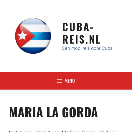
Ga
naar
de
CUBA-
inhoud
REIS.NL
Een mooi reis door Cuba
MENU
MARIA LA GORDA