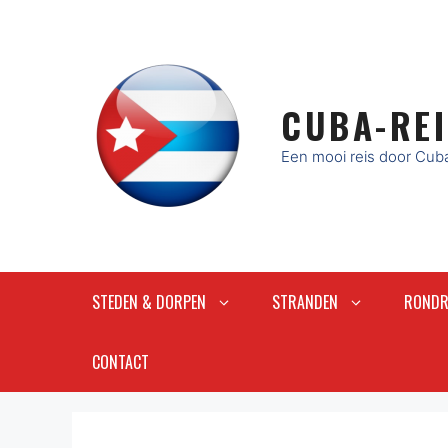
Ga
naar
de
inhoud
CUBA-REI
Een mooi reis door Cub
STEDEN & DORPEN
STRANDEN
RONDR
CONTACT