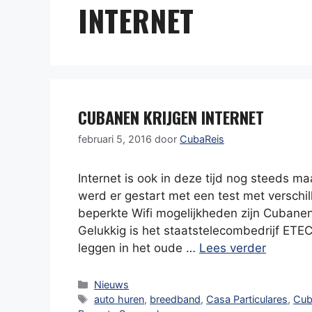
INTERNET
CUBANEN KRIJGEN INTERNET
februari 5, 2016
door
CubaReis
Internet is ook in deze tijd nog steeds m
werd er gestart met een test met verschi
beperkte Wifi mogelijkheden zijn Cubane
Gelukkig is het staatstelecombedrijf ET
leggen in het oude …
Lees verder
Categorieën
Nieuws
Tags
auto huren
,
breedband
,
Casa Particulares
,
Cu