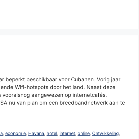
aar beperkt beschikbaar voor Cubanen. Vorig jaar
llende Wifi-hotspots door het land. Naast deze
n vooralsnog aangewezen op internetcafés.
ECSA nu van plan om een breedbandnetwerk aan te
ba
,
economie
,
Havana
,
hotel
,
internet
,
online
,
Ontwikkeling
,